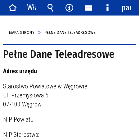
Włącz
panel
Strona
powiadomienia
Wyszukiwarka
Narzędzia
Menu
Menu
główna
główne
szczegółow
MAPA STRONY
PEŁNE DANE TELEADRESOWE
Pełne Dane Teleadresowe
Adres urzędu
Starostwo Powiatowe w Węgrowie
Ul. Przemysłowa 5
07-100 Węgrów
NIP Powiatu:
NIP Starostwa: