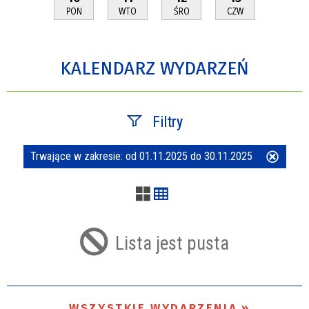
PON
WTO
ŚRO
CZW
KALENDARZ WYDARZEŃ
Filtry
Trwające w zakresie:
od 01.11.2025 do 30.11.2025
Usuń
Szukana fraza
ten
filtr
Kategoria
Lista jest pusta
Trwające w zakresie
—
WSZYSTKIE WYDARZENIA