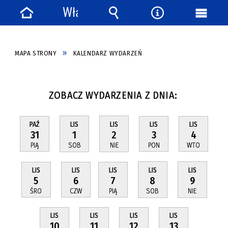
Włącz
Strona
powiadomienia
Wyszukiwarka
Narzędzia
Menu
główna
główn
MAPA STRONY
KALENDARZ WYDARZEŃ
ZOBACZ WYDARZENIA Z DNIA:
PAŹ
LIS
LIS
LIS
LIS
31
1
2
3
4
PIĄ
SOB
NIE
PON
WTO
LIS
LIS
LIS
LIS
LIS
5
6
7
8
9
ŚRO
CZW
PIĄ
SOB
NIE
LIS
LIS
LIS
LIS
10
11
12
13