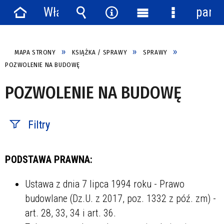
Włącz
panel
Strona
powiadomienia
Wyszukiwarka
Narzędzia
Menu
Menu
główna
główne
szczegółow
MAPA STRONY
KSIĄŻKA / SPRAWY
SPRAWY
POZWOLENIE NA BUDOWĘ
POZWOLENIE NA BUDOWĘ
Filtry
Fraza / imię,
PODSTAWA PRAWNA:
nazwisko
Ustawa z dnia 7 lipca 1994 roku - Prawo
budowlane (Dz.U. z 2017, poz. 1332 z póź. zm) -
Struktura
art. 28, 33, 34 i art. 36.